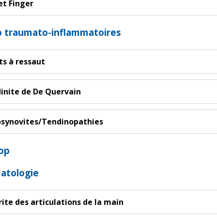
et Finger
o traumato-inflammatoires
ts à ressaut
inite de De Quervain
synovites/Tendinopathies
op
atologie
rite des articulations de la main