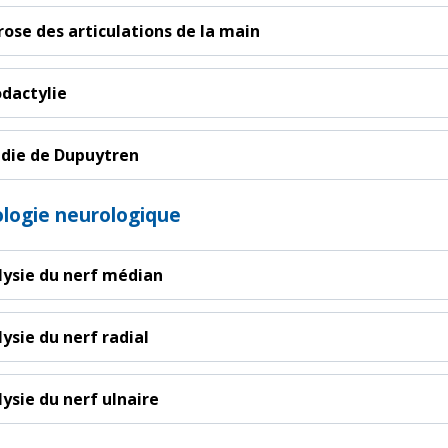
rose des articulations de la main
odactylie
die de Dupuytren
logie neurologique
lysie du nerf médian
lysie du nerf radial
lysie du nerf ulnaire