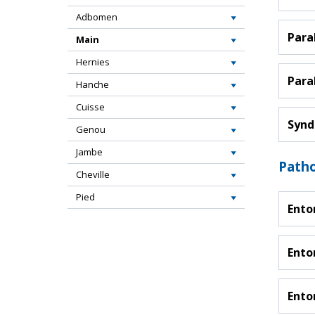
Adbomen
Para
Main
Hernies
Para
Hanche
Cuisse
Synd
Genou
Jambe
Patho
Cheville
Pied
Ento
Ento
Ento