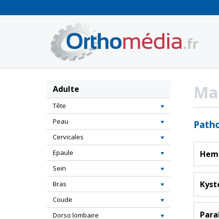
Panneau de gestion des cookies
Ma
Adulte
Tête
Peau
Patho
Cervicales
Epaule
Hemi
Sein
Kyst
Bras
Coude
Para
Dorso lombaire