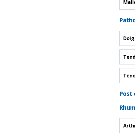
Mall
Path
Doig
Tend
Téno
Post 
Rhum
Arth