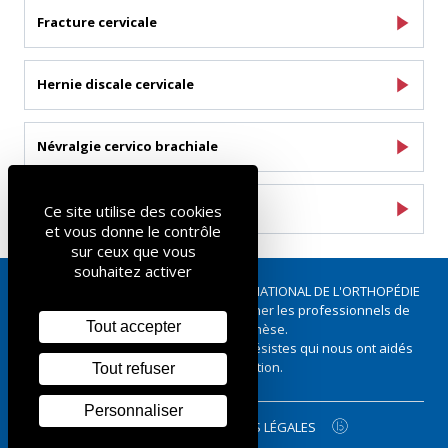
Fracture cervicale
Hernie discale cervicale
Névralgie cervico brachiale
Torticolis spasmodique
Ce site utilise des cookies
et vous donne le contrôle
sur ceux que vous
souhaitez activer
Ce site a été réalisé par le SYNDICAT NATIONAL DE L'ORTHOPÉDIE
FRANÇAISE - Défendre et accompagner les professionnels de
Tout accepter
l’orthopédie-orthèse.
Merci à tous les Orthopédistes-Orthésistes qui nous ont aidés
pour sa réalisation.
Tout refuser
Personnaliser
PLAN DU SITE
MENTIONS LÉGALES