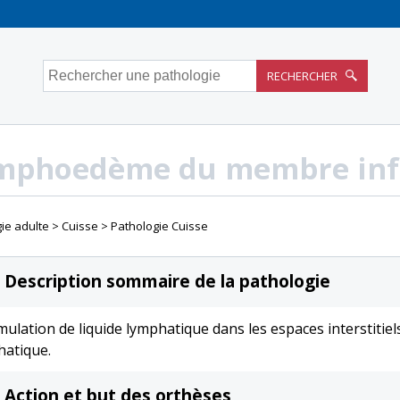
Rechercher une pathologie
RECHERCHER
mphoedème du membre inf
ie adulte
Cuisse
Pathologie Cuisse
Description sommaire de la pathologie
ulation de liquide lymphatique dans les espaces interstitiels
hatique.
Action et but des orthèses