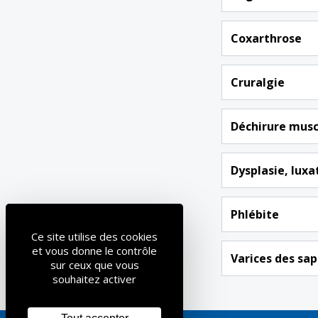
Coxarthrose
Cruralgie
Déchirure musc
Dysplasie, luxa
Phlébite
Ce site utilise des cookies
et vous donne le contrôle
Varices des sa
sur ceux que vous
souhaitez activer