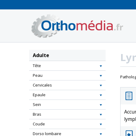
Panneau de gestion des cookies
Ly
Adulte
Tête
Peau
Patholog
Cervicales
Epaule
Sein
Accum
Bras
lymp
Coude
Dorso lombaire