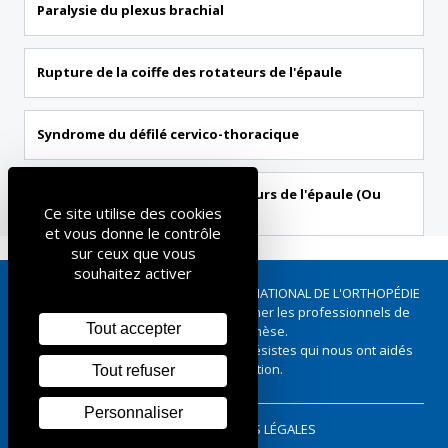
Paralysie du plexus brachial
Rupture de la coiffe des rotateurs de l'épaule
Syndrome du défilé cervico-thoracique
Tendinite de la coiffe des rotateurs de l'épaule (Ou
Ce site utilise des cookies
périarthrite scapulo-humérale)
et vous donne le contrôle
sur ceux que vous
souhaitez activer
Ce site a été réalisé par le SYNDICAT NATIONAL DE L'ORTHOPÉDIE
FRANÇAISE - Défendre et accompagner les professionnels de
Tout accepter
l’orthopédie-orthèse.
Merci à tous les Orthopédistes-Orthésistes qui nous ont aidés
pour sa réalisation.
Tout refuser
Personnaliser
PLAN DU SITE
MENTIONS LÉGALES