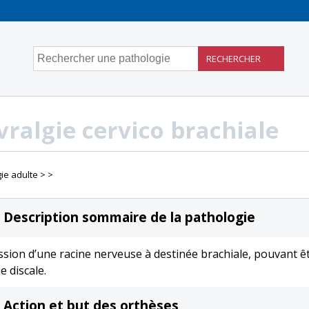
Rechercher une pathologie
RECHERCHER
ralgie cervico brachiale
ie adulte
Description sommaire de la pathologie
sion d’une racine nerveuse à destinée brachiale, pouvant ê
e discale.
Action et but des orthèses