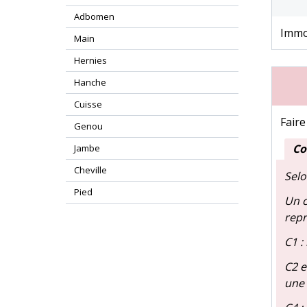
Adbomen
Immob
Main
Hernies
Hanche
Cuisse
Faire
Genou
Co
Jambe
Cheville
Selo
Pied
Un c
repr
C1 :
C2 e
une 