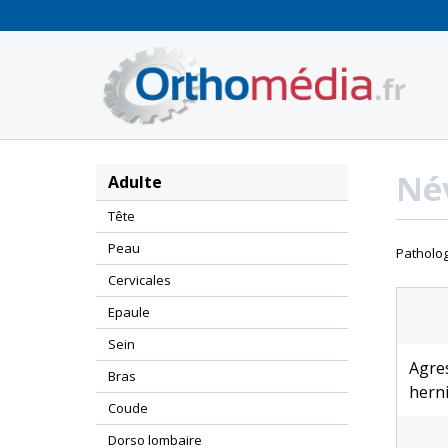
Panneau de gestion des cookies
Név
Adulte
Tête
Peau
Patholog
Cervicales
Epaule
Sein
Agres
Bras
herni
Coude
Dorso lombaire